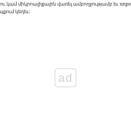
րշու կամ միկրոալիքային վառել ամբողջությամբ եւ un
քում կեղեւ:
ad