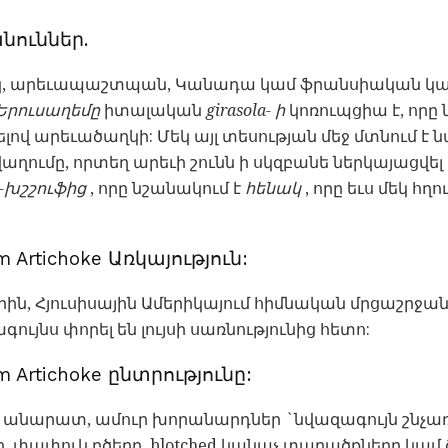
անուններ.
կ, արեւապաշտպան, Կանադա կամ ֆրանսիական կարտ
Երուսաղեմը
իտալական
girasola- ի
կոռուպցիա է, որը 
լով արեւածաղկի: Մեկ այլ տեսության մեջ մտնում է
վաղումը, որտեղ արեւի շունն ի սկզբանե ներկայացվել
-խշշուֆից
, որը նշանակում է
հենակ
, որը եւս մեկ հղո
m Artichoke Առկայություն:
ն, Հյուսիսային Ամերիկայում հիմնական մրցաշրջան
գույնս փորել են լույսի սառնությունից հետո:
m Artichoke ընտրությունը:
, անարատ, ամուր խորանարդներ `նվազագույն շնչա
ը, փափուկ բծերը, blotched կանաչ տարածքները կամ ծ