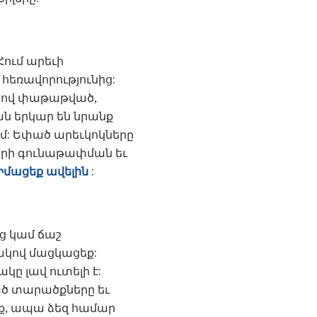
ում արեւի
 հեռավորությունից:
երով փաթաթված,
ան երկար են նրանք
ւմ: Եփած արեւկոկները
ների գունաթափման եւ
Իմացեք ավելին
:
ւց կամ ճաշ
կով մացկացեք:
կը լավ ուտելի է:
ած տարածքները եւ
 եք, ապա ձեզ համար