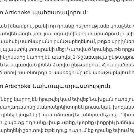
em Artichoke պահեստավորում:
խնամքով, քանի որ դրանք հեշտությամբ կհալչեն: Հ
ահվեն թույն, չոր, լավ օդափոխվող տարածքում լույսի
 պահվել սառնարանի բանջարեղենում, թղթե սրբիչն
ել պլաստիկ տոպրակի մեջ: Կախված նրանից, թե որք
մ սինչոկները կարող են պահվել 1-3 շաբաթվա ընթացքո
 եւ սպառված լինեն 2 օրվա ընթացքում: Հյուսվածք
ով խառնուրդը եւ սառեցումը չեն առաջարկվում:
lem Artichoke Նախապատրաստություն.
երը կարող են հյութվել կամ եփվել: Նախքան ուտելո
մաղադանոսը մանրակրկիտորեն բուսական խոզանա
 լինել ելույթների պատճառով եւ անհրաժեշտ չէ: Պիտա
 դուք պետք է դրանք փաթաթեք, կտրեք փոքրիկ խճճվ
րեղենի շերտով: Եթե ​​դուք ուտում եք դրանք եփում