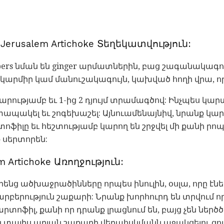
Jerusalem Artichoke Տեղեկատվություն:
ubers նման են ginger արմատներին, բաց շագանակագու
, կարմիր կամ մանուշակագույն, կախված հողի վրա, որ
րկարությամբ եւ 1-ից 2 դյույմ տրամագծով: Ինչպես կա
լ, տապակել եւ շոգեխաշել: Այնուամենայնիվ, նրանք 
ոֆիլը եւ հեշտությամբ կարող են շրջվել մի քանի րո
ք սերտորեն:
m Artichoke Առողջություն:
իրենց ածխաջրածինները որպես ինուլին, օսլա, որը էն
արբերություն շաքարի: Նրանք խորհուրդ են տրվում
ոֆիլ, քանի որ դրանք լրացնում են, բայց չեն ներծծվ
են տալիս արյան շաքարի վերահսկմանն աջակցելու ցու