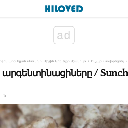
ad
իջին արեւելյան սնունդ
Միջին Արեւելքի մշակույթ
Ինչպես սովորեցնել
արգենտինացիները / Sunchok
e- ն