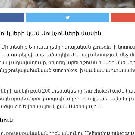
ուկների կամ Սունչոկների մասին.
 Մի տեսիլք Երուսաղեմը իտալական girasola- ի կոռու
ւմ կատարելով արեւածաղկի: Մեկ այլ տեսության մեջ մ
 այլ աղավաղումը, որտեղ արեւի շունն ի սկզբանե նե
րանք շուկայահանված sunchokes- ի պակաս արտասահմ
երի ավելի քան 200 տեսակները (sunchokes) այժմ հա
այն որպես ֆրուկտոզայի աղբյուր, այլ նաեւ ալկոհոլ 
րածված է Եվրոպայում, քան Ամերիկայում:
ուն:
, բուսաբանականորեն անունով Helianthus tuberosus