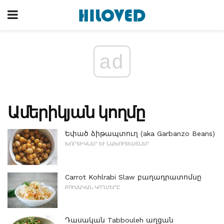
ad
Ամերիկյան կողմը
Եփած ձիթապտուղ (aka Garbanzo Beans)
ԽՈՐՏԻԿՆԵՐ ԵՒ ՆԱԽՈՒՏԵՍՏՆԵՐ
Carrot Kohlrabi Slaw բաղադրատոմսը
ԲՈՒՍԱԿԱՆ ԿՈՂՄԵՐԸ
Դասական Tabbouleh աղցան