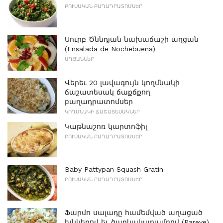
ԲՈՒՍԱԿԱՆ ԲԱՂԱԴՐԱՏՈՄՍԵՐ
Սուրբ Ծննդյան նախաճաշի աղցան
(Ensalada de Nochebuena)
ԱՂՑԱՆՆԵՐ
Վերեւ 20 լավագույն կողմնակի
ճաշատեսակ ճաքճքող
բաղադրատոմսեր
ԿՈՂՄՆԱԿԻ ՃԱՇԱՏԵՍԱԿՆԵՐ
Կաթնաշոռ կարտոֆիլ
ԲՈՒՍԱԿԱՆ ԲԱՂԱԴՐԱՏՈՄՍԵՐ
Baby Pattypan Squash Gratin
ԲՈՒՍԱԿԱՆ ԲԱՂԱԴՐԱՏՈՄՍԵՐ
Ֆարմո սալադը համեմված աղացած
խնկերով եւ ծաղկակաղամբով (Pareve)