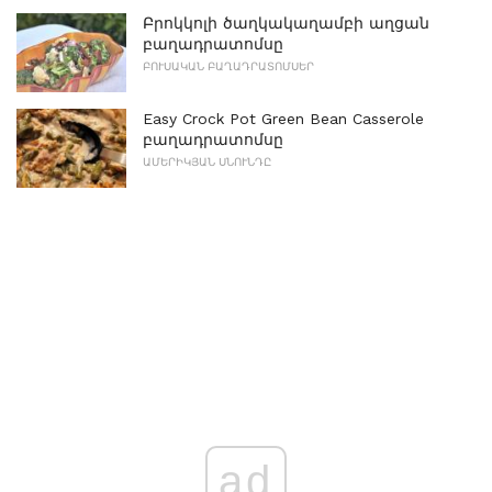
Բրոկկոլի ծաղկակաղամբի աղցան
բաղադրատոմսը
ԲՈՒՍԱԿԱՆ ԲԱՂԱԴՐԱՏՈՄՍԵՐ
Easy Crock Pot Green Bean Casserole
բաղադրատոմսը
ԱՄԵՐԻԿՅԱՆ ՍՆՈՒՆԴԸ
ad