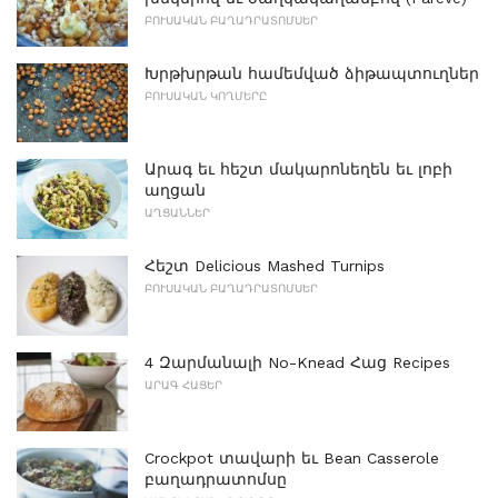
ԲՈՒՍԱԿԱՆ ԲԱՂԱԴՐԱՏՈՄՍԵՐ
Խրթխրթան համեմված ձիթապտուղներ
ԲՈՒՍԱԿԱՆ ԿՈՂՄԵՐԸ
Արագ եւ հեշտ մակարոնեղեն եւ լոբի
աղցան
ԱՂՑԱՆՆԵՐ
Հեշտ Delicious Mashed Turnips
ԲՈՒՍԱԿԱՆ ԲԱՂԱԴՐԱՏՈՄՍԵՐ
4 Զարմանալի No-Knead Հաց Recipes
ԱՐԱԳ ՀԱՑԵՐ
Crockpot տավարի եւ Bean Casserole
բաղադրատոմսը