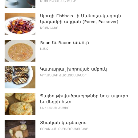
ԱՄԵՐԻԿՅԱՆ ՍՆՈՒՆԴԸ
Սյուզի Fishbein- ի Մանուշակագույն
կաղամբի աղցան (Parve, Passover)
ԱՂՑԱՆՆԵՐ
Bean եւ Bacon ապուր
ԼԱՆՉ
Կատարյալ խորոված սմբուկ
ԿՈՂՄՆԱԿԻ ՃԱՇԱՏԵՍԱԿՆԵՐ
Պալեո թխվածքաբլիթներ նուշ ալյուրի
եւ մեղրի հետ
ՆԱԽԱՃԱՇ ՀԱՑԵՐ
Տնական կաթնաշոռ
ԲՈՒՍԱԿԱՆ ԲԱՂԱԴՐԱՏՈՄՍԵՐ