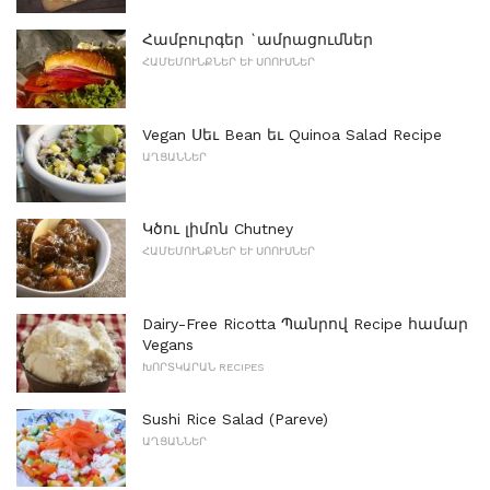
Համբուրգեր `ամրացումներ
ՀԱՄԵՄՈՒՆՔՆԵՐ ԵՒ ՍՈՈՒՍՆԵՐ
Vegan Սեւ Bean եւ Quinoa Salad Recipe
ԱՂՑԱՆՆԵՐ
Կծու լիմոն Chutney
ՀԱՄԵՄՈՒՆՔՆԵՐ ԵՒ ՍՈՈՒՍՆԵՐ
Dairy-Free Ricotta Պանրով Recipe համար
Vegans
ԽՈՐՏԿԱՐԱՆ RECIPES
Sushi Rice Salad (Pareve)
ԱՂՑԱՆՆԵՐ