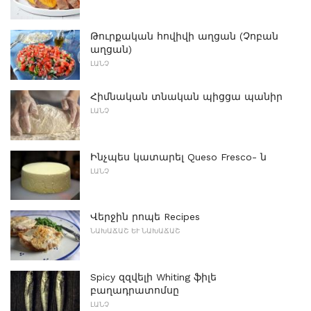
Թուրքական հովիվի աղցան (Չոբան
աղցան)
ԼԱՆՉ
Հիմնական տնական պիցցա պանիր
ԼԱՆՉ
Ինչպես կատարել Queso Fresco- ն
ԼԱՆՉ
Վերջին րոպե Recipes
ՆԱԽԱՃԱՇ ԵՒ ՆԱԽԱՃԱՇ
Spicy զզվելի Whiting ֆիլե
բաղադրատոմսը
ԼԱՆՉ