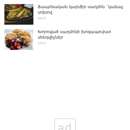
Ճապոնական կարմիր սաղմոն `կանաչ
սոխով
ԼԱՆՉ
Խորոված սաղմոնի խոզապուխտ
սենդվիչներ
ԼԱՆՉ
ad