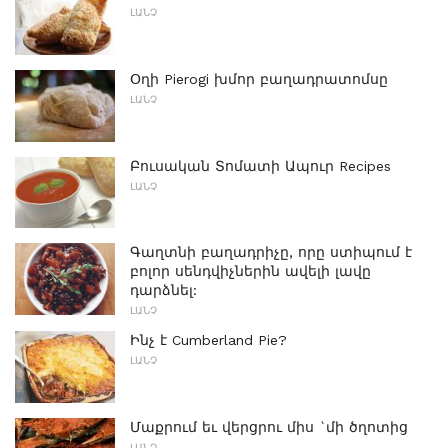
ԼԱՆՉ
Օղի Pierogi խմոր բաղադրատոմսը
ԼԱՆՉ
Բուսական Տոմատի Ապուր Recipes
ԼԱՆՉ
Գաղտնի բաղադրիչը, որը ստիպում է
բոլոր սենդվիչներին ավելի լավը
դարձնել:
ԼԱՆՉ
Ինչ է Cumberland Pie?
ԼԱՆՉ
Մաքրում եւ վերցրու միս `մի ծղոտից
ԼԱՆՉ