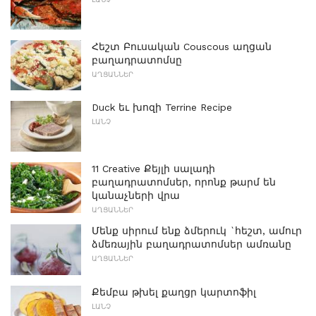
Հեշտ Բուսական Couscous աղցան
բաղադրատոմսը
ԱՂՑԱՆՆԵՐ
Duck եւ խոզի Terrine Recipe
ԼԱՆՉ
11 Creative Քեյլի սալադի
բաղադրատոմսեր, որոնք թարմ են
կանաչների վրա
ԱՂՑԱՆՆԵՐ
Մենք սիրում ենք ձմերուկ `հեշտ, ամուր
ձմեռային բաղադրատոմսեր ամռանը
ԱՂՑԱՆՆԵՐ
Քեմբա թխել քաղցր կարտոֆիլ
ԼԱՆՉ