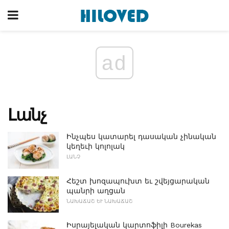
ad
Լանչ
Ինչպես կատարել դասական չինական
կեղեւի կոլոլակ
ԼԱՆՉ
Հեշտ խոզապուխտ եւ շվեյցարական
պանրի աղցան
ՆԱԽԱՃԱՇ ԵՒ ՆԱԽԱՃԱՇ
Իսրայելական կարտոֆիլի Bourekas