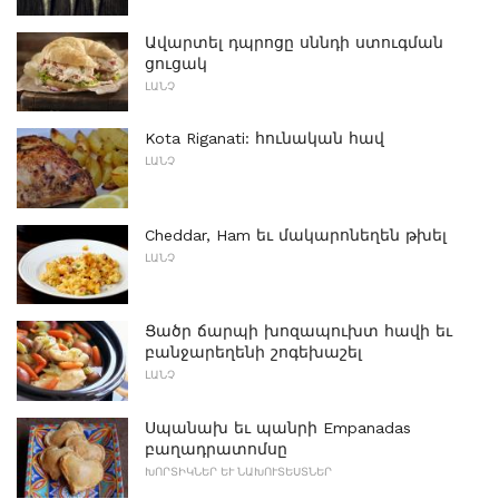
Ավարտել դպրոցը սննդի ստուգման
ցուցակ
ԼԱՆՉ
Kota Riganati: հունական հավ
ԼԱՆՉ
Cheddar, Ham եւ մակարոնեղեն թխել
ԼԱՆՉ
Ցածր ճարպի խոզապուխտ հավի եւ
բանջարեղենի շոգեխաշել
ԼԱՆՉ
Սպանախ եւ պանրի Empanadas
բաղադրատոմսը
ԽՈՐՏԻԿՆԵՐ ԵՒ ՆԱԽՈՒՏԵՍՏՆԵՐ