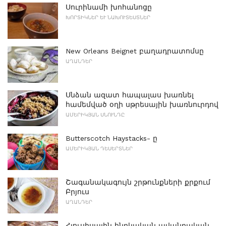
Սուրինամի խոհանոցը
ԽՈՐՏԻԿՆԵՐ ԵՒ ՆԱԽՈՒՏԵՍՏՆԵՐ
New Orleans Beignet բաղադրատոմսը
ԱՂԱՆԴԵՐ
Սնձան ազատ հապալաս խառնել
համեմված օղի սթրեսային խառնուրդով
ԱՄԵՐԻԿՅԱՆ ՍՆՈՒՆԴԸ
Butterscotch Haystacks- ը
ԱՄԵՐԻԿՅԱՆ ԴԵՍԵՐՏՆԵՐ
Շագանակագույն շրթունքների քրքում
Բրյուս
ԱՂԱՆԴԵՐ
Հյուսիսային հնդկական ավանդական