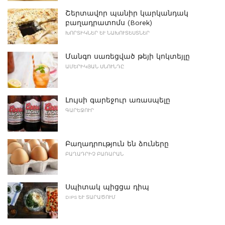
Շերտավոր պանիր կարկանդակ
բաղադրատոմս (Borek)
ԽՈՐՏԻԿՆԵՐ ԵՒ ՆԱԽՈՒՏԵՍՏՆԵՐ
Մանգո սառեցված թեյի կոկտեյլը
ԱՄԵՐԻԿՅԱՆ ՍՆՈՒՆԴԸ
Լույսի գարեջուր առասպելը
ԳԱՐԵՋՈՒՐ
Բաղադրություն են ձուները
ԲԱՂԱԴՐԻՉ ԲԱՌԱՐԱՆ
Սպիտակ պիցցա դիպ
DIPS ԵՒ ՏԱՐԱԾՈՒՄ