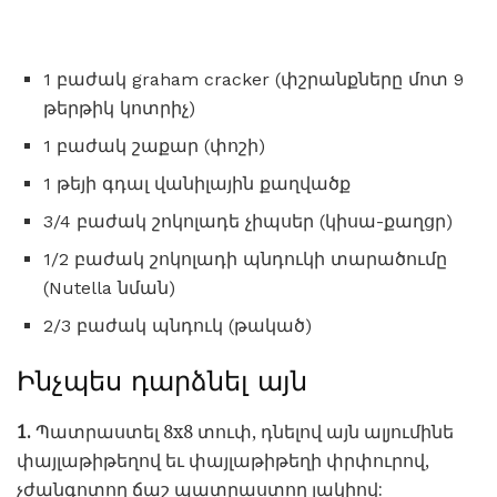
1 բաժակ graham cracker (փշրանքները մոտ 9
թերթիկ կոտրիչ)
1 բաժակ շաքար (փոշի)
1 թեյի գդալ վանիլային քաղվածք
3/4 բաժակ շոկոլադե չիպսեր (կիսա-քաղցր)
1/2 բաժակ շոկոլադի պնդուկի տարածումը
(Nutella նման)
2/3 բաժակ պնդուկ (թակած)
Ինչպես դարձնել այն
1.
Պատրաստել 8x8 տուփ, դնելով այն ալյումինե
փայլաթիթեղով եւ փայլաթիթեղի փրփուրով,
չժանգոտող ճաշ պատրաստող լակիով: