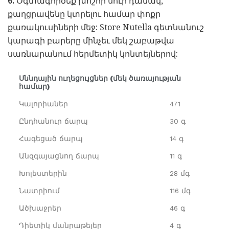
6.
Օգտագործեք խոշոր սուր դանակ,
քաղցրավենը կտրելու համար փոքր
քառակուսիների մեջ: Store Nutella գետնանուշ
կարագի բարերը մինչեւ մեկ շաբաթվա
սառնարանում հերմետիկ կոնտեյներով:
Սննդային ուղեցույցներ (մեկ ծառայության
համար)
Կալորիաներ
471
Ընդհանուր ճարպ
30 գ
Հագեցած ճարպ
14 գ
Անզգայացնող ճարպ
11 գ
Խոլեստերին
28 մգ
Նատրիում
116 մգ
Ածխաջրեր
46 գ
Դիետիկ մանրաթելեր
4 գ