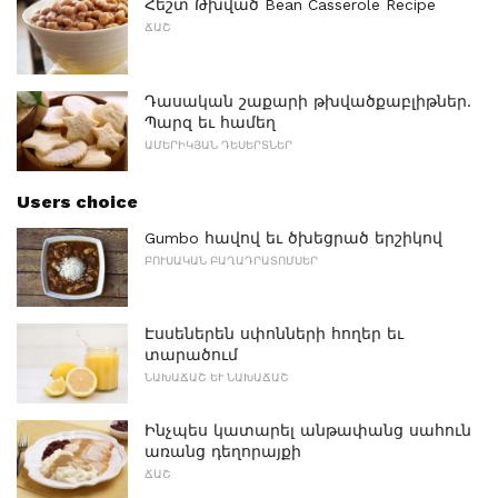
Հեշտ Թխված Bean Casserole Recipe
ՃԱՇ
Դասական շաքարի թխվածքաբլիթներ.
Պարզ եւ համեղ
ԱՄԵՐԻԿՅԱՆ ԴԵՍԵՐՏՆԵՐ
Users choice
Gumbo հավով եւ ծխեցրած երշիկով
ԲՈՒՍԱԿԱՆ ԲԱՂԱԴՐԱՏՈՄՍԵՐ
Էսսեներեն սփոնների հողեր եւ
տարածում
ՆԱԽԱՃԱՇ ԵՒ ՆԱԽԱՃԱՇ
Ինչպես կատարել անթափանց սահուն
առանց դեղորայքի
ՃԱՇ