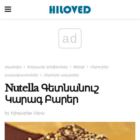
ad
Աղանդեր
Շոկոլադե կոնֆետներ
Քենդի
Հելոուինի
բաղադրատոմսեր
Հելոուին աղանդեր
Nutella Գետնանուշ
Կարագ Բարեր
by Էլիզաբեթ Լեբա