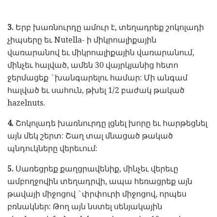
3.
Երբ խառնուրդը ամուր է, տեղադրեք շոկոլադի
չիպսերը եւ Nutella- ի միկրոալիքային
վառարանով եւ միկրոալիքային վառարանում,
մինչեւ հալված, ամեն 30 վայրկյանից հետո
ջերմացեք `խանգարելու համար: Մի անգամ
հալված եւ սահուն, թխել 1/2 բաժակ թակած
hazelnuts.
4.
Շոկոլադե խառնուրդը լցնել խորը եւ հարթեցնել
այն մեկ շերտ: Շաղ տալ մնացած թակած
պնդուկները վերեւում:
5.
Սառեցրեք քաղցրավենիք, մինչեւ վերեւը
ամբողջովին տեղադրվի, ապա հեռացրեք այն
թավայի միջոցով `փրփուրի միջոցով, որպես
բռնակներ: Թող այն նստել սենյակային