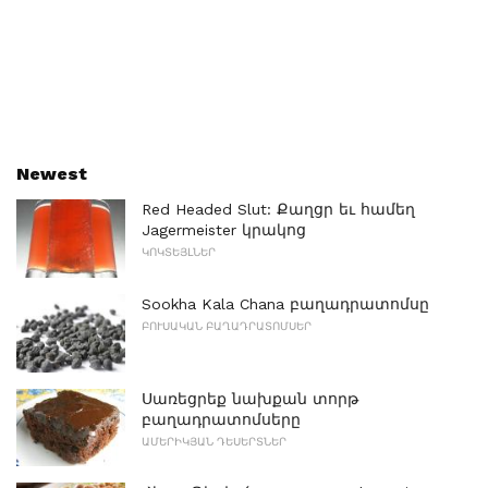
Newest
Red Headed Slut: Քաղցր եւ համեղ
Jagermeister կրակոց
ԿՈԿՏԵՅԼՆԵՐ
Sookha Kala Chana բաղադրատոմսը
ԲՈՒՍԱԿԱՆ ԲԱՂԱԴՐԱՏՈՄՍԵՐ
Սառեցրեք նախքան տորթ
բաղադրատոմսերը
ԱՄԵՐԻԿՅԱՆ ԴԵՍԵՐՏՆԵՐ