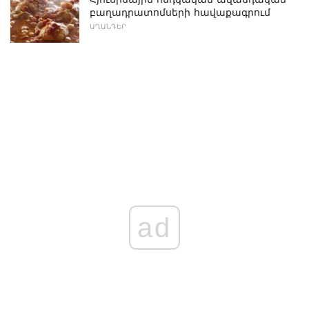
բաղադրատոմսերի հավաքագրում
ԱՂԱՆԴԵՐ
ad