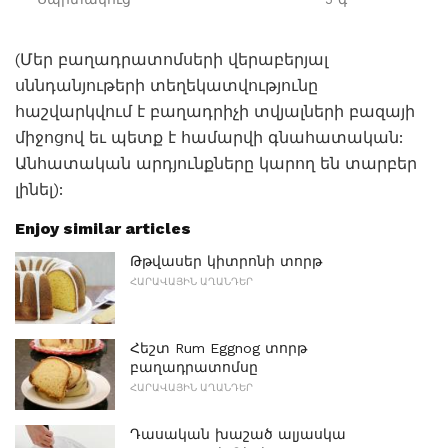
(Մեր բաղադրատոմսերի վերաբերյալ
սննդանյութերի տեղեկատվությունը
հաշվարկվում է բաղադրիչի տվյալների բազայի
միջոցով եւ պետք է համարվի գնահատական:
Անհատական ​​արդյունքները կարող են տարբեր
լինել):
Enjoy similar articles
Թթվասեր կիտրոնի տորթ
ՀԱՐԱՎԱՅԻՆ ԱՂԱՆԴԵՐ
Հեշտ Rum Eggnog տորթ
բաղադրատոմսը
ՀԱՐԱՎԱՅԻՆ ԱՂԱՆԴԵՐ
Դասական խաշած ալյասկա