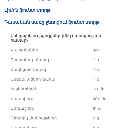
Լիմոն ֆունտ տորթ
Դասական սառը ջեռոցում ֆունտ տորթ
Սննդային ուղեցույցներ (մեկ ծառայության
համար)
Կալորիաներ
444
Ընդհանուր ճարպ
21 գ
Հագեցած ճարպ
11 գ
Անզգայացնող ճարպ
7 գ
Խոլեստերին
121 մգ
Նատրիում
394 մգ
Ածխաջրեր
61 գ
Դիետիկ մանրաթելեր
2 գ
Սպիտակուց
5 գ