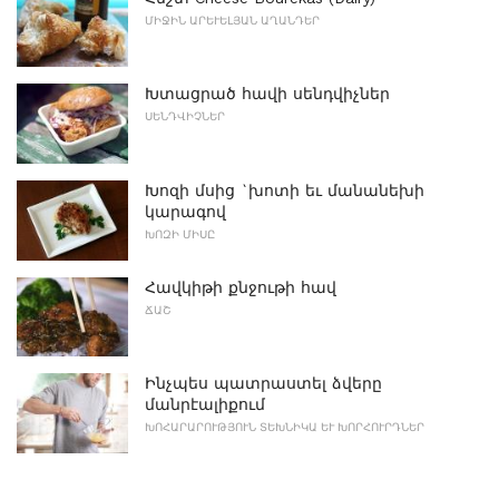
ՄԻՋԻՆ ԱՐԵՒԵԼՅԱՆ ԱՂԱՆԴԵՐ
Խտացրած հավի սենդվիչներ
ՍԵՆԴՎԻՉՆԵՐ
Խոզի մսից `խոտի եւ մանանեխի
կարագով
ԽՈԶԻ ՄԻՍԸ
Հավկիթի քնջութի հավ
ՃԱՇ
Ինչպես պատրաստել ձվերը
մանրէալիքում
ԽՈՀԱՐԱՐՈՒԹՅՈՒՆ ՏԵԽՆԻԿԱ ԵՒ ԽՈՐՀՈՒՐԴՆԵՐ