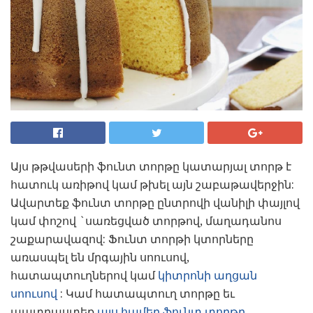
Այս թթվասերի ֆունտ տորթը կատարյալ տորթ է
հատուկ առիթով կամ թխել այն շաբաթավերջին:
Ավարտեք ֆունտ տորթը ընտրովի վանիլի փայլով
կամ փոշով `սառեցված տորթով, մաղադանոս
շաքարավազով: Ֆունտ տորթի կտորները
առասպել են մրգային սոուսով,
հատապտուղներով կամ
կիտրոնի աղցան
սոուսով
: Կամ հատապտուղ տորթը եւ
պատրաստեք
այս համեղ ֆունտ տորթը