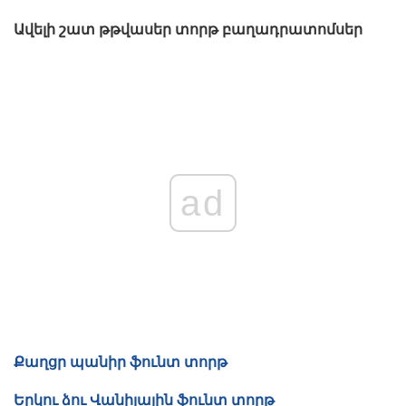
Ավելի շատ թթվասեր տորթ բաղադրատոմսեր
ad
Քաղցր պանիր ֆունտ տորթ
Երկու ձու Վանիլային ֆունտ տորթ