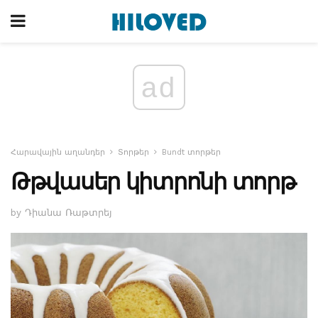
ad
Հարավային աղանդեր
Տորթեր
Bundt տորթեր
Թթվասեր կիտրոնի տորթ
by Դիանա Ռաթտրեյ