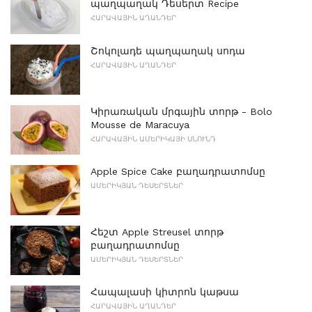
պաղպաղակ Դեսերտ Recipe
ՀԱՐԱՎԱՅԻՆ ԱՂԱՆԴԵՐ
Շոկոլադե պաղպաղակ սոդա
ՀԱՐԱՎԱՅԻՆ ԱՂԱՆԴԵՐ
Կիրառական մրգային տորթ - Bolo
Mousse de Maracuya
ՀԱՐԱՎԱՅԻՆ ԱՄԵՐԻԿԱՅԻ ՍՆՈՒՆԴ
Apple Spice Cake բաղադրատոմսը
ԱՄԵՐԻԿՅԱՆ ԴԵՍԵՐՏՆԵՐ
Հեշտ Apple Streusel տորթ
բաղադրատոմսը
ԱՄԵՐԻԿՅԱՆ ԴԵՍԵՐՏՆԵՐ
Հապալասի կիտրոն կաթսա
ՀԱՐԱՎԱՅԻՆ ԱՂԱՆԴԵՐ