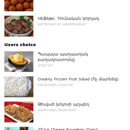
Կեֆեթս `հունական կոլոլակ
ԽՈՐՏԻԿՆԵՐ ԵՒ ՆԱԽՈՒՏԵՍՏՆԵՐ
Users choice
Պապայա պաղպաղակ
բաղադրատոմսը
ԱՂԱՆԴԵՐ
Creamy Frozen Fruit Salad (Ոչ մայոնեզ)
ՀԱՐԱՎԱՅԻՆ ԱՂԱՆԴԵՐ
Թխված կոկոսի պղպեղ
ԱՄԵՐԻԿՅԱՆ ԴԵՍԵՐՏՆԵՐ
Հեշտ Cheese Bourekas (Dairy)