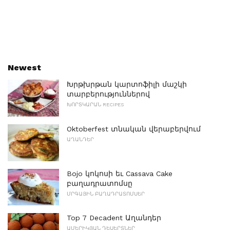
Newest
Խրթխրթան կարտոֆիլի մաշկի
տարբերություններով
ԽՈՐՏԿԱՐԱՆ RECIPES
Oktoberfest տնական վերաբերվում
ԱՂԱՆԴԵՐ
Bojo կոկոսի եւ Cassava Cake
բաղադրատոմսը
ՄՐԳԱՅԻՆ ԲԱՂԱԴՐԱՏՈՄՍԵՐ
Top 7 Decadent Աղանդեր
ԱՄԵՐԻԿՅԱՆ ԴԵՍԵՐՏՆԵՐ